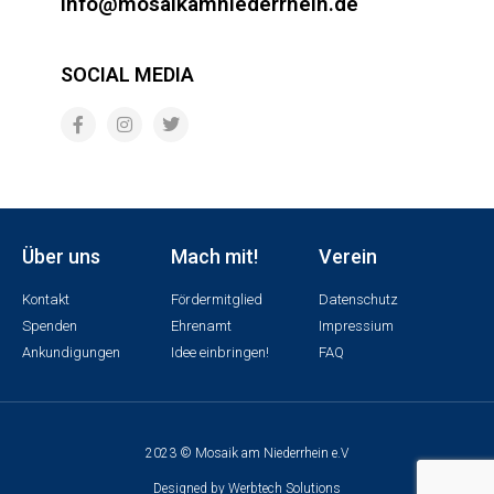
info@mosaikamniederrhein.de
SOCIAL MEDIA
Über uns
Mach mit!
Verein
Kontakt
Fördermitglied
Datenschutz
Spenden
Ehrenamt
Impressium
Ankundigungen
Idee einbringen!
FAQ
2023 © Mosaik am Niederrhein e.V
Designed by Werbtech Solutions