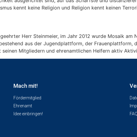
ichkeit ausgerichtet sind, auf das Schärfste und distanzie
rismus kennt keine Religion und Religion kennt keinen Terro
 geehrter Herr Steinmeier, im Jahr 2012 wurde Mosaik am N
 bestehend aus der Jugendplattform, der Frauenplattform, de
t seinen Mitgliedern und ehrenamtlichen Helfern aktiv Aktiv
Mach mit!
Ve
Fördermitglied
Dat
Ehrenamt
Imp
Idee einbringen!
FA