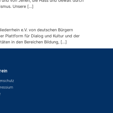
ren und von Jenen, die Hass und Gewalt durch
rismus. Unsere […]
iederrhein e.V. von deutschen Bürgern
r Plattform für Dialog und Kultur und der
itäten in den Bereichen Bildung, […]
rein
enschutz
ressium
Q